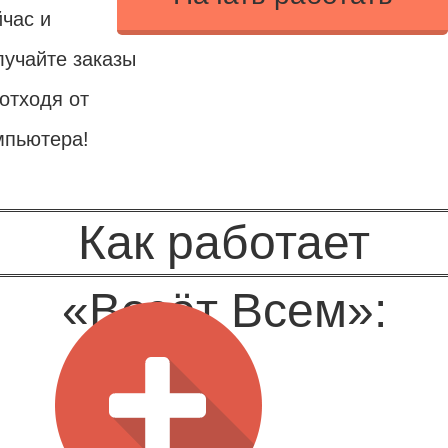
йчас и
лучайте заказы
отходя от
мпьютера!
Как работает
«Везёт Всем»: