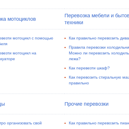
Перевозка мебели и быто
ка мотоциклов
техники
евезти мотоцикл с помощью
Как правильно перевозить див
биля
Правила перевозки холодильни
евезти мотоцикл на
Можно ли перевозить холодиль
куаторе
лежа?
Как перевезти шкаф?
Как перевозить стиральную ма
правильно
ды
Прочие перевозки
тро организовать свой
Как правильно перевозить пиа
д