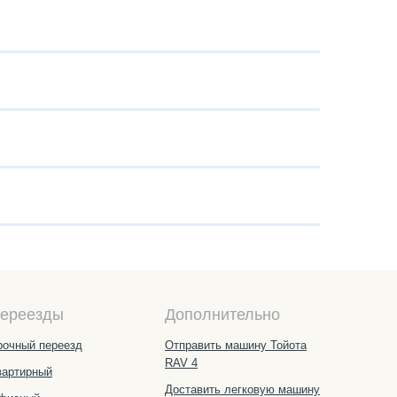
ереезды
Дополнительно
рочный переезд
Отправить машину Тойота
RAV 4
вартирный
Доставить легковую машину