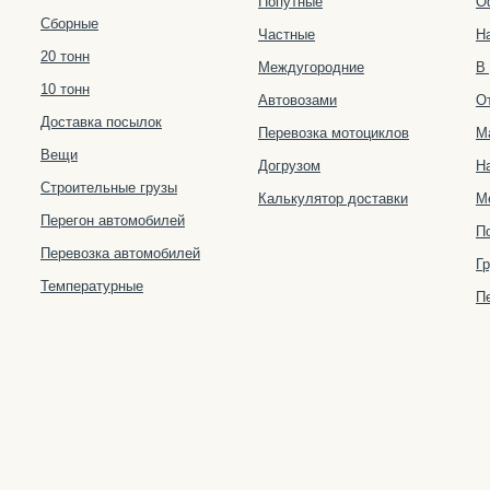
Попутные
О
Сборные
Частные
Н
20 тонн
Междугородние
В
10 тонн
Автовозами
О
Доставка посылок
Перевозка мотоциклов
М
Вещи
Догрузом
Н
Строительные грузы
Калькулятор доставки
М
Перегон автомобилей
П
Перевозка автомобилей
Гр
Температурные
П