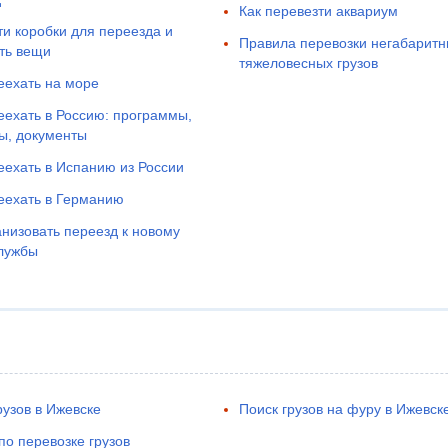
Как перевезти аквариум
ти коробки для переезда и
Правила перевозки негабаритн
ть вещи
тяжеловесных грузов
еехать на море
еехать в Россию: программы,
ы, документы
еехать в Испанию из России
еехать в Германию
анизовать переезд к новому
лужбы
рузов в Ижевске
Поиск грузов на фуру в Ижевск
по перевозке грузов