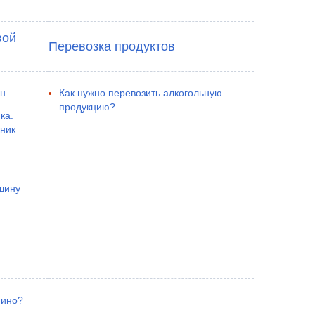
вой
Перевозка продуктов
ан
Как нужно перевозить алкогольную
продукцию?
ка.
ник
шину
нино?