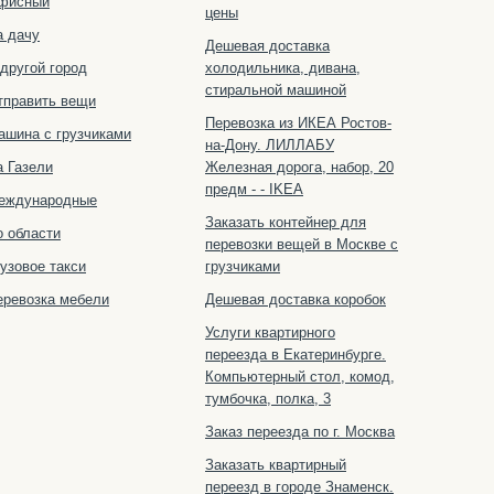
фисный
цены
а дачу
Дешевая доставка
 другой город
холодильника, дивана,
стиральной машиной
тправить вещи
Перевозка из ИКЕА Ростов-
ашина с грузчиками
на-Дону. ЛИЛЛАБУ
а Газели
Железная дорога, набор, 20
предм - - IKEA
еждународные
Заказать контейнер для
о области
перевозки вещей в Москве с
узовое такси
грузчиками
еревозка мебели
Дешевая доставка коробок
Услуги квартирного
переезда в Екатеринбурге.
Компьютерный стол, комод,
тумбочка, полка, 3
Заказ переезда по г. Москва
Заказать квартирный
переезд в городе Знаменск.