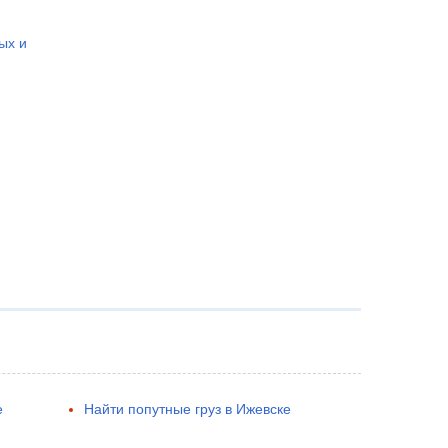
ых и
е
Найти попутные груз в Ижевске