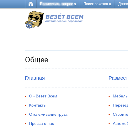
Разместить запрос
Поиск заказов
Допо
Общее
Главная
Размест
О «Везёт Всем»
Мебель 
Контакты
Переез
Отслеживание груза
Строите
Пресса о нас
Автомо