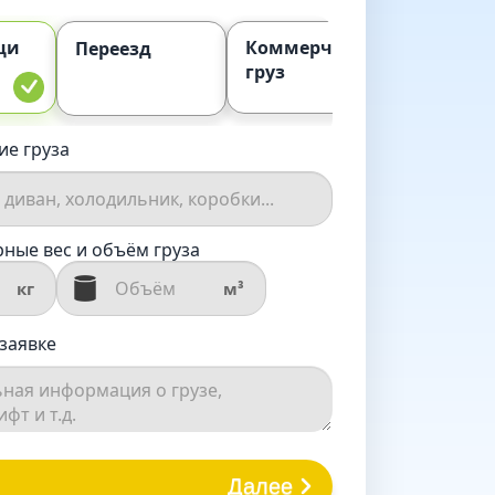
щи
Коммерческий
Попу
Переезд
груз
ие груза
ные вес и объём груза
кг
м³
заявке
Далее