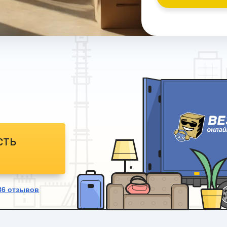
сть
36
отзывов