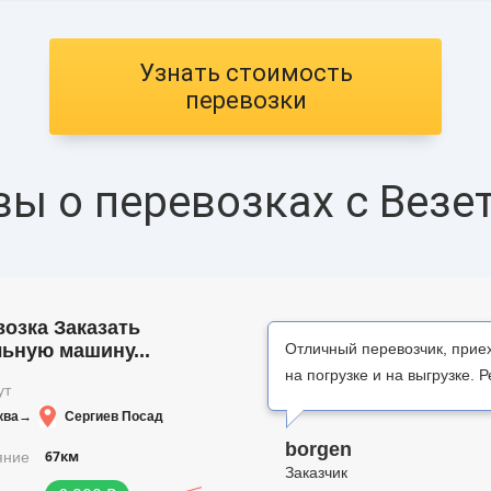
Узнать стоимость
перевозки
ы о перевозках c Везе
озка Заказать
ьную машину...
Отличный перевозчик, приех
на погрузке и на выгрузке. 
ут
ква
→
Сергиев Посад
borgen
67км
яние
Заказчик