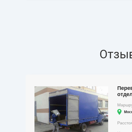
Отзыв
Перев
отдел
Маршр
Мос
Рассто